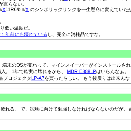
が直らない。
/
X
11R6/bin/
X
のシンボリックリンクを一生懸命に変えていたが、 st
。
なり低い温度だ。
ぼ１年前にも壊れている
し、完全に消耗品ですな。
eな日々。 端末のOSが変わって、マインスイーパーがインストール
購入。 1年で確実に壊れるから、
MDR-E888LP
はいらんなぁ。
液晶プロジェクタ
LP-A7
を買ったらしい。 もう後戻りは出来んな
か疲れる。 で、試験に向けて勉強しなければならないのだが、