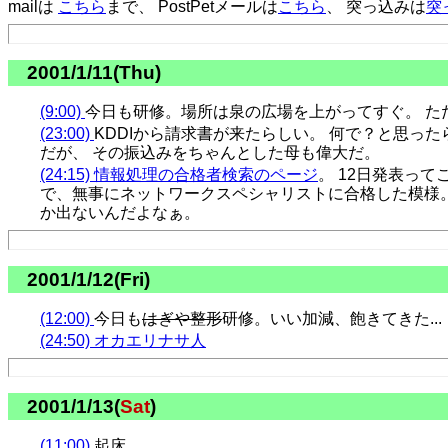
mailは
こちら
まで、 PostPetメールは
こちら
、 突っ込みは
突
2001/1/11(Thu)
(9:00)
今日も研修。場所は泉の広場を上がってすぐ。 た
(23:00)
KDDIから請求書が来たらしい。 何で？と思っ
だが、 その振込みをちゃんとした母も偉大だ。
(24:15)
情報処理の合格者検索のページ
。 12日発表って
で、無事にネットワークスペシャリストに合格した模様。
か出ないんだよなぁ。
2001/1/12(Fri)
(12:00)
今日も
はぎや整形
研修。いい加減、飽きてきた...
(24:50)
オカエリナサ人
2001/1/13(
Sat
)
(11:00)
起床。