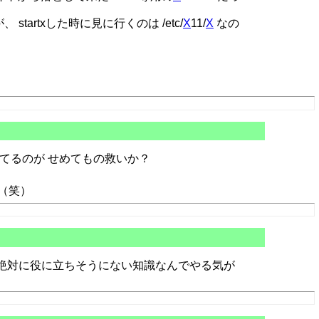
artxした時に見に行くのは /etc/
X
11/
X
なの
されてるのが せめてもの救いか？
（笑）
 絶対に役に立ちそうにない知識なんでやる気が