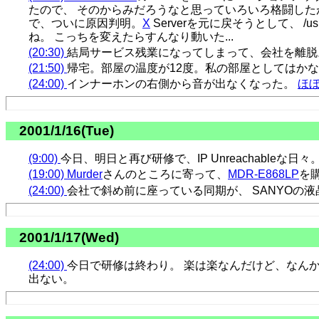
たので、 そのからみだろうなと思っていろいろ格闘した
で、ついに原因判明。
X
Serverを元に戻そうとして、 /usr
ね。 こっちを変えたらすんなり動いた...
(20:30)
結局サービス残業になってしまって、会社を離脱
(21:50)
帰宅。部屋の温度が12度。私の部屋としてはか
(24:00)
インナーホンの右側から音が出なくなった。
ほ
2001/1/16(Tue)
(9:00)
今日、明日と再び研修で、IP Unreachabl
(19:00)
Murder
さんのところに寄って、
MDR-E868LP
を
(24:00)
会社で斜め前に座っている同期が、 SANYOの
2001/1/17(Wed)
(24:00)
今日で研修は終わり。 楽は楽なんだけど、なん
出ない。