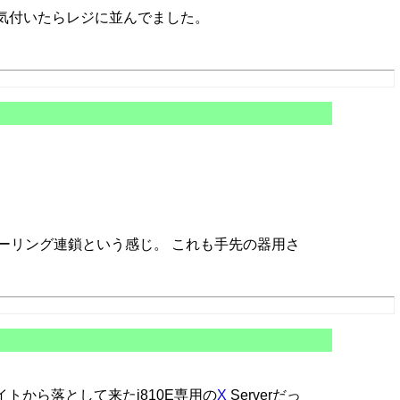
気付いたらレジに並んでました。
ーリング連鎖という感じ。 これも手先の器用さ
サイトから落として来たi810E専用の
X
Serverだっ