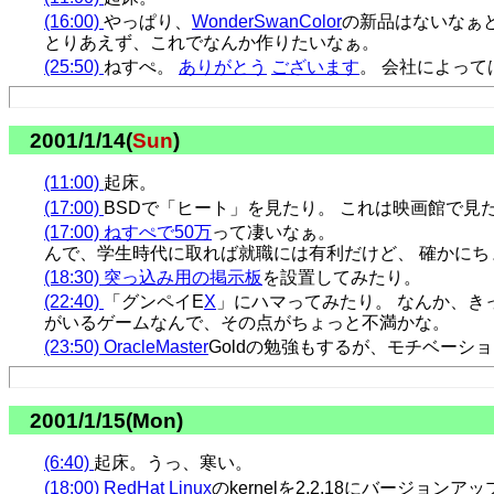
(16:00)
やっぱり、
WonderSwanColor
の新品はないなぁ
とりあえず、これでなんか作りたいなぁ。
(25:50)
ねすぺ。
ありがとう
ございます
。 会社によって
2001/1/14(
Sun
)
(11:00)
起床。
(17:00)
BSDで「ヒート」を見たり。 これは映画館で見
(17:00)
ねすぺで50万
って凄いなぁ。
んで、学生時代に取れば就職には有利だけど、 確かにち
(18:30)
突っ込み用の掲示板
を設置してみたり。
(22:40)
「グンペイE
X
」にハマってみたり。 なんか、き
がいるゲームなんで、その点がちょっと不満かな。
(23:50)
OracleMaster
Goldの勉強もするが、モチベーシ
2001/1/15(Mon)
(6:40)
起床。うっ、寒い。
(18:00)
RedHat Linux
のkernelを2.2.18にバージョ