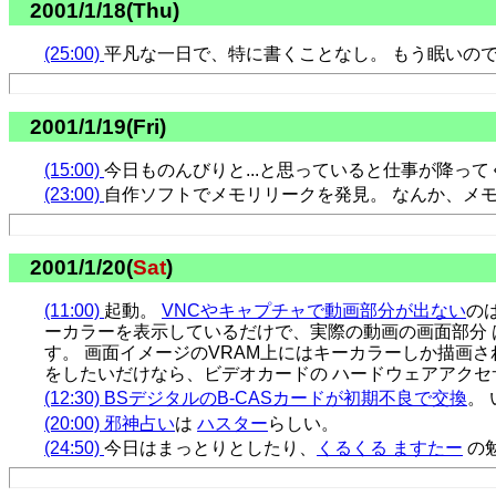
2001/1/18(Thu)
(25:00)
平凡な一日で、特に書くことなし。 もう眠いの
2001/1/19(Fri)
(15:00)
今日ものんびりと...と思っていると仕事が降って
(23:00)
自作ソフトでメモリリークを発見。 なんか、メ
2001/1/20(
Sat
)
(11:00)
起動。
VNCやキャプチャで動画部分が出ない
の
ーカラーを表示しているだけで、実際の動画の画面部分 
す。 画面イメージのVRAM上にはキーカラーしか描画され
をしたいだけなら、ビデオカードの ハードウェアアクセ
(12:30)
BSデジタルのB-CASカードが初期不良で交換
。
(20:00)
邪神占い
は
ハスター
らしい。
(24:50)
今日はまっとりとしたり、
くるくる ますたー
の