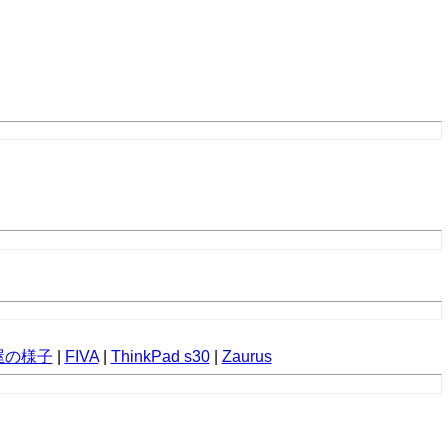
屋の様子
|
FIVA
|
ThinkPad s30
|
Zaurus